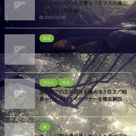
意外と知らない？定番クリスマスの過ご
し方とは（日本編）
2025/12/16
生活
日記で心を整える：記憶力向上とストレ
ス軽減の新習慣
2025/8/9
グルメ
生活
居酒屋での立ち回りを極める！注文の順
番からお会計までのマナーを徹底解説
2025/5/9
旅