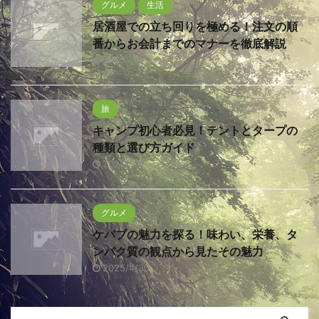
グルメ
生活
居酒屋での立ち回りを極める！注文の順
番からお会計までのマナーを徹底解説
2025/5/9
旅
キャンプ初心者必見！テントとタープの
種類と選び方ガイド
2025/5/5
グルメ
ケバブの魅力を探る！味わい、栄養、タ
ンパク質の観点から見たその魅力
2025/4/30