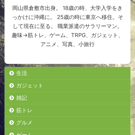
岡山県倉敷市出身。 18歳の時、大学入学をき
っかけに沖縄に。 25歳の時に東京へ移住。そ
して現在に至る。 職業派遣のサラリーマン。
趣味→筋トレ、ゲーム、TRPG、ガジェット、
アニメ、写真、小旅行
生活
ガジェット
雑記
筋トレ
グルメ
ゲーム