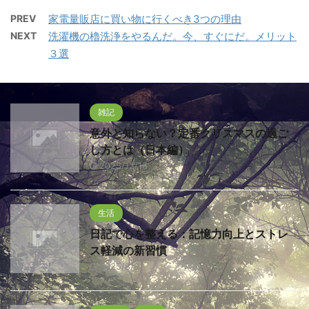
PREV
家電量販店に買い物に行くべき3つの理由
NEXT
洗濯機の櫓洗浄をやるんだ。今、すぐにだ。メリット
３選
雑記
意外と知らない？定番クリスマスの過ご
し方とは（日本編）
2025/12/16
生活
日記で心を整える：記憶力向上とストレ
ス軽減の新習慣
2025/8/9