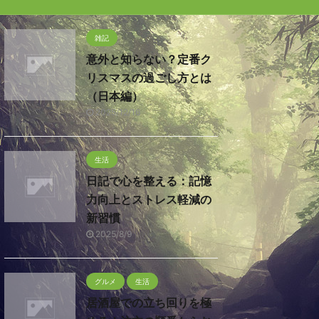
雑記
意外と知らない？定番ク
リスマスの過ごし方とは
（日本編）
2025/12/16
生活
日記で心を整える：記憶
力向上とストレス軽減の
新習慣
2025/8/9
グルメ
生活
居酒屋での立ち回りを極