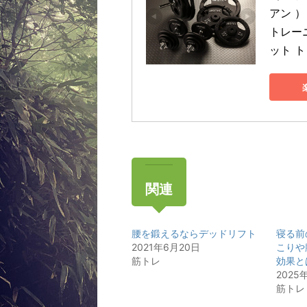
アン 
トレー
ット 
関連
腰を鍛えるならデッドリフト
寝る前
2021年6月20日
こりや
筋トレ
効果と
2025
筋トレ