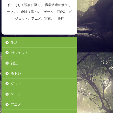
住。そして現在に至る。 職業派遣のサラリ
ーマン。 趣味→筋トレ、ゲーム、TRPG、ガ
ジェット、アニメ、写真、小旅行
生活
ガジェット
雑記
筋トレ
グルメ
ゲーム
アニメ