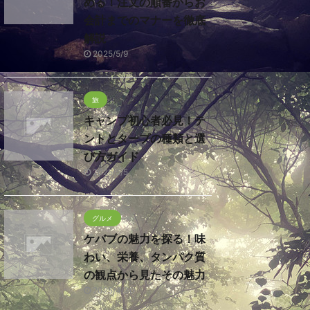
める！注文の順番からお
会計までのマナーを徹底
解説
2025/5/9
旅
キャンプ初心者必見！テ
ントとタープの種類と選
び方ガイド
2025/5/5
グルメ
ケバブの魅力を探る！味
わい、栄養、タンパク質
の観点から見たその魅力
2025/4/30