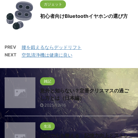
ガジェット
初心者向けBluetoothイヤホンの選び方
PREV
腰を鍛えるならデッドリフト
NEXT
空気清浄機は健康に良い
雑記
意外と知らない？定番クリスマスの過ご
し方とは（日本編）
2025/12/16
生活
日記で心を整える：記憶力向上とストレ