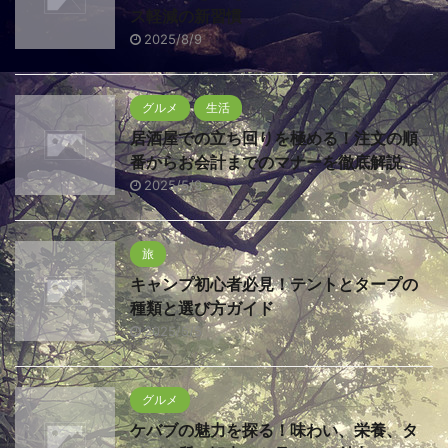
ス軽減の新習慣
2025/8/9
グルメ
生活
居酒屋での立ち回りを極める！注文の順
番からお会計までのマナーを徹底解説
2025/5/9
旅
キャンプ初心者必見！テントとタープの
種類と選び方ガイド
2025/5/5
グルメ
ケバブの魅力を探る！味わい、栄養、タ