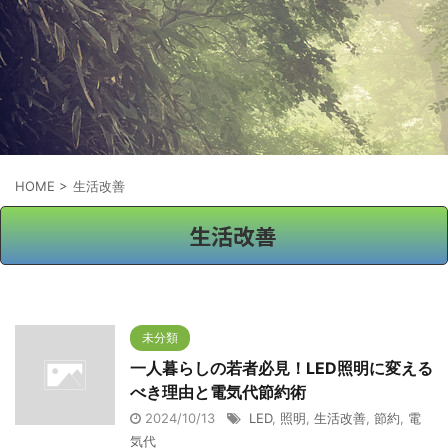
HOME
>
生活改善
生活改善
未分類
一人暮らしの若者必見！LED照明に変える
べき理由と電気代節約術
2024/10/13
LED
,
照明
,
生活改善
,
節約
,
電
気代