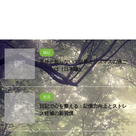
雑記
意外と知らない？定番クリスマスの過ご
し方とは（日本編）
2025/12/16
生活
日記で心を整える：記憶力向上とストレ
ス軽減の新習慣
2025/8/9