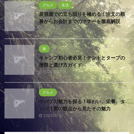
グルメ
生活
居酒屋での立ち回りを極める！注文の順
番からお会計までのマナーを徹底解説
2025/5/9
旅
キャンプ初心者必見！テントとタープの
種類と選び方ガイド
2025/5/5
グルメ
ケバブの魅力を探る！味わい、栄養、タ
ンパク質の観点から見たその魅力
2025/4/30