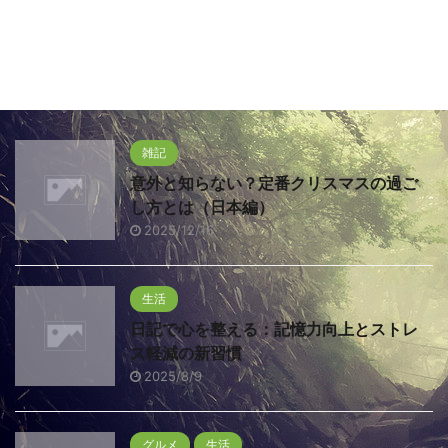
雑記
意外と知らない？定番クリスマスの過ご
し方とは（日本編）
2025/12/16
生活
日記で心を整える：記憶力向上とストレ
ス軽減の新習慣
2025/8/9
グルメ
生活