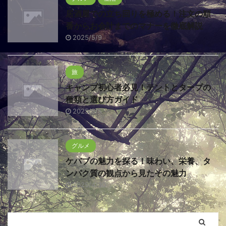
居酒屋での立ち回りを極める！注文の順
番からお会計までのマナーを徹底解説
2025/5/9
旅
キャンプ初心者必見！テントとタープの
種類と選び方ガイド
2025/5/5
グルメ
ケバブの魅力を探る！味わい、栄養、タ
ンパク質の観点から見たその魅力
2025/4/30