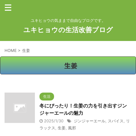
ユキヒョウの気ままで自由なブログです。
ユキヒョウの生活改善ブログ
HOME
>
生姜
生姜
生活
冬にぴったり！生姜の力を引き出すジン
ジャーエールの魅力
2025/1/30
ジンジャーエール
,
スパイス
,
リ
ラックス
,
生姜
,
風邪