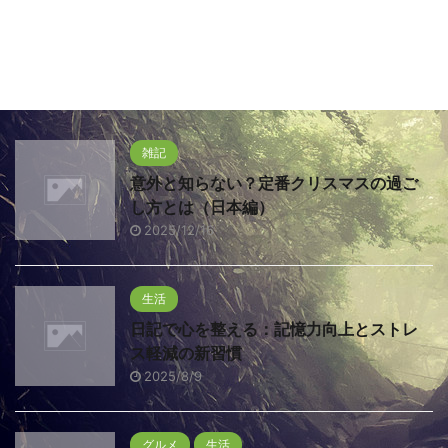
雑記
意外と知らない？定番クリスマスの過ご
し方とは（日本編）
2025/12/16
生活
日記で心を整える：記憶力向上とストレ
ス軽減の新習慣
2025/8/9
グルメ
生活