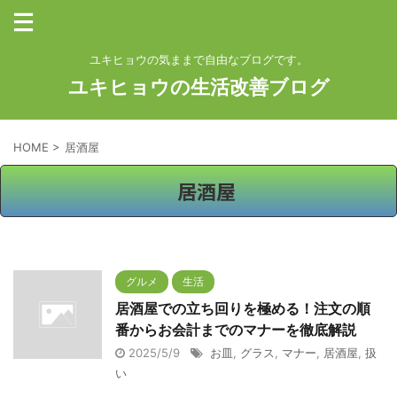
ユキヒョウの気ままで自由なブログです。
ユキヒョウの生活改善ブログ
HOME
>
居酒屋
居酒屋
グルメ
生活
居酒屋での立ち回りを極める！注文の順
番からお会計までのマナーを徹底解説
2025/5/9
お皿
,
グラス
,
マナー
,
居酒屋
,
扱
い