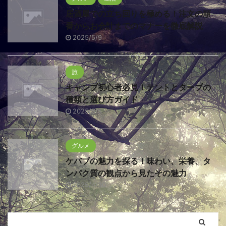
居酒屋での立ち回りを極める！注文の順
番からお会計までのマナーを徹底解説
2025/5/9
旅
キャンプ初心者必見！テントとタープの
種類と選び方ガイド
2025/5/5
グルメ
ケバブの魅力を探る！味わい、栄養、タ
ンパク質の観点から見たその魅力
2025/4/30