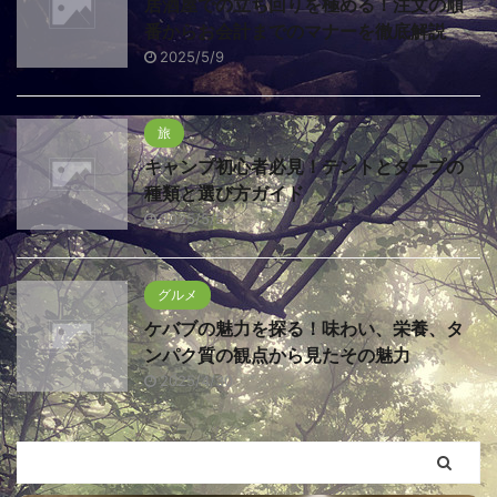
居酒屋での立ち回りを極める！注文の順
番からお会計までのマナーを徹底解説
2025/5/9
旅
キャンプ初心者必見！テントとタープの
種類と選び方ガイド
2025/5/5
グルメ
ケバブの魅力を探る！味わい、栄養、タ
ンパク質の観点から見たその魅力
2025/4/30