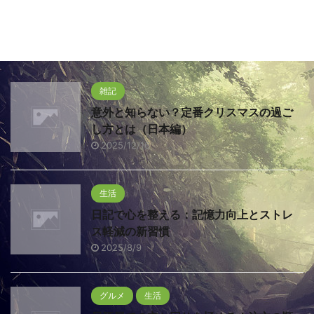
雑記
意外と知らない？定番クリスマスの過ご
し方とは（日本編）
2025/12/16
生活
日記で心を整える：記憶力向上とストレ
ス軽減の新習慣
2025/8/9
グルメ
生活