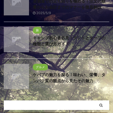
居酒屋での立ち回りを極める！注文の順
番からお会計までのマナーを徹底解説
2025/5/9
旅
キャンプ初心者必見！テントとタープの
種類と選び方ガイド
2025/5/5
グルメ
ケバブの魅力を探る！味わい、栄養、タ
ンパク質の観点から見たその魅力
2025/4/30