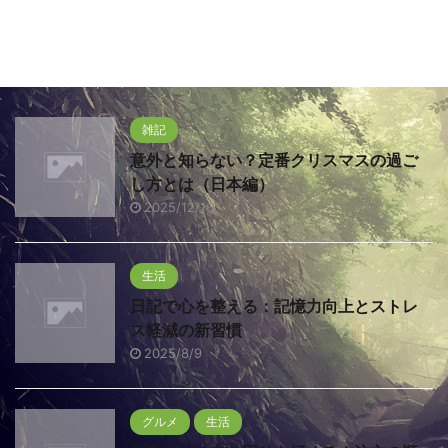
雑記
意外と知らない？定番クリスマスの過ご
し方とは（日本編）
2025/12/16
生活
日記で心を整える：記憶力向上とストレ
ス軽減の新習慣
2025/8/9
グルメ
生活