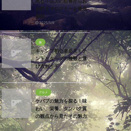
める！注文の順番からお
会計までのマナーを徹底
解説
2025/5/9
旅
キャンプ初心者必見！テ
ントとタープの種類と選
び方ガイド
2025/5/5
グルメ
ケバブの魅力を探る！味
わい、栄養、タンパク質
の観点から見たその魅力
2025/4/30