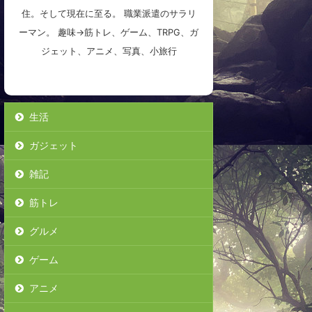
住。そして現在に至る。 職業派遣のサラリ
ーマン。 趣味→筋トレ、ゲーム、TRPG、ガ
ジェット、アニメ、写真、小旅行
生活
ガジェット
雑記
筋トレ
グルメ
ゲーム
アニメ