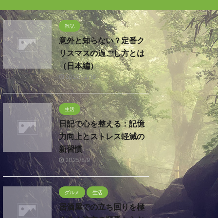
雑記
意外と知らない？定番ク
リスマスの過ごし方とは
（日本編）
2025/12/16
生活
日記で心を整える：記憶
力向上とストレス軽減の
新習慣
2025/8/9
グルメ
生活
居酒屋での立ち回りを極